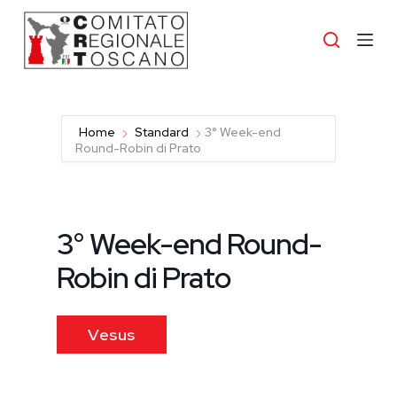
S
a
l
t
a
a
l
c
Home
Standard
3° Week-end
o
Round-Robin di Prato
n
t
e
n
u
3° Week-end Round-
t
o
Robin di Prato
Vesus