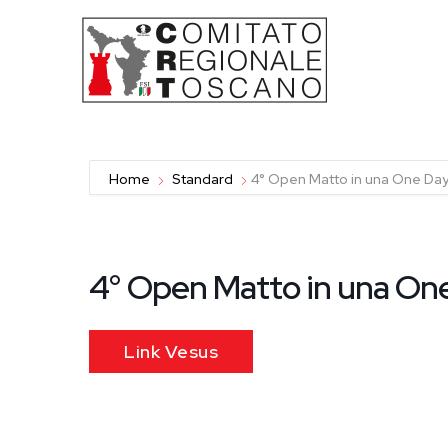
S
a
l
t
a
a
l
c
o
Home
Standard
4° Open Matto in una One Day
n
t
e
n
u
t
4° Open Matto in una One
o
Link Vesus