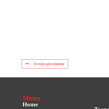
Evento precendente
Menu
Home