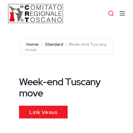
S
a
l
t
a
a
l
c
Home
Standard
Week-end Tuscany
o
move
n
t
e
n
u
Week-end Tuscany
t
o
move
Link Vesus