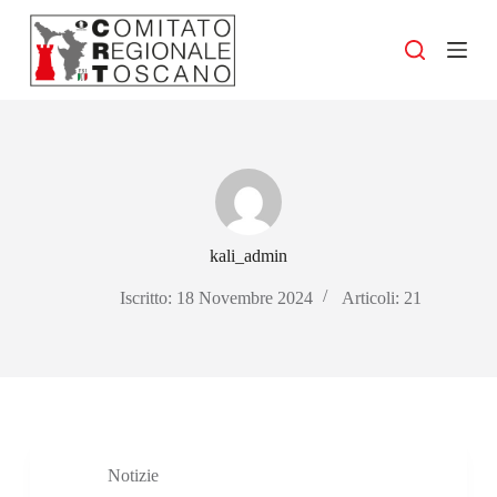
S
a
l
t
a
a
l
c
o
n
t
e
kali_admin
n
u
Iscritto: 18 Novembre 2024
Articoli: 21
t
o
Notizie