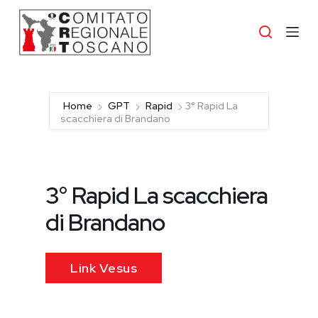
S
a
l
t
a
a
l
c
Home
GPT
Rapid
3° Rapid La
o
scacchiera di Brandano
n
t
e
n
u
3° Rapid La scacchiera
t
o
di Brandano
Link Vesus