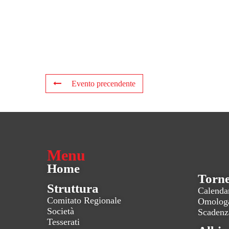
Evento precendente
Menu
Home
Torne
Struttura
Calenda
Comitato Regionale
Omologa
Società
Scadenz
Tesserati