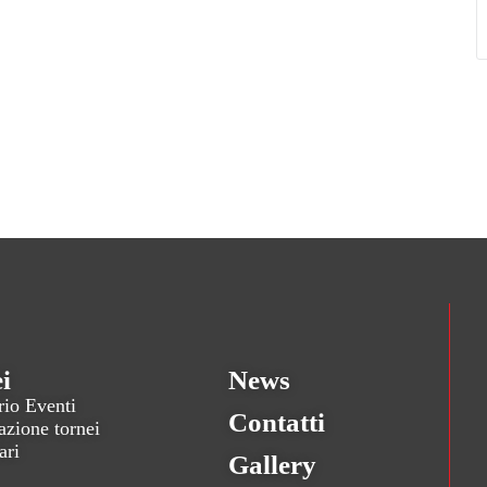
i
News
rio Eventi
Contatti
zione tornei
ari
Gallery